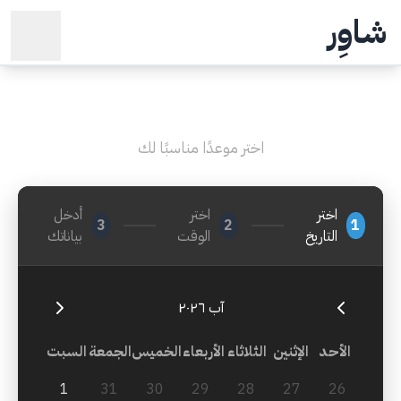
شاوِر
احجز موعدك الآن
اختر موعدًا مناسبًا لك
اختر
اختر
أدخل
3
2
1
التاريخ
الوقت
بياناتك
آب ٢٠٢٦
الأحد
الإثنين
الثلاثاء
الأربعاء
الخميس
الجمعة
السبت
1
31
30
29
28
27
26